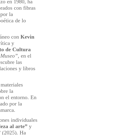
lizo en 1980, ha
rados con fibras
 por la
oética de lo
ráneo con
Kevin
ítica y
uto de Cultura
l Museo”
, en el
scubre las
laciones y libros
 materiales
obre la
on el entorno. En
cado por la
amarca.
ones individuales
eza al arte”
y
”
(2025). Ha