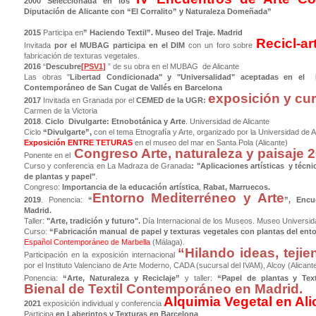
2000 Seleccionada en los
Diputación de Alicante con “El Corralito” y Naturaleza Domeñada”
2015
Participa en
” Haciendo Textil”. Museo del Traje. Madrid
Recicl-ar
Invitada
por el MUBAG participa en el DIM
con un foro sobre
fabricación de texturas vegetales.
2016
“
Descubre
[PSV1]
” de su obra en el MUBAG de Alicante
Las obras "
Libertad Condicionada" y "Universalidad" aceptada
Contemporáneo de San Cugat de Vallés en Barcelona
exposición y cur
2017
Invitada en Granada por el
CEMED de la UGR:
Carmen de la Victoria
2018
.
Ciclo Divulgarte: Etnobotánica y Arte
. Universidad de Alicante
Ciclo
“Divulgarte”,
con el tema Etnografía y Arte, organizado por la Universidad de A
Exposición ENTRE TETURAS
en el museo del mar en Santa Pola (Alicante)
Congreso Arte, naturaleza y paisaje 
Ponente en el
Curso y conferencia en La Madraza de Granada
:
"Aplicaciones artísticas y técnic
de plantas y papel"
.
Congreso:
Importancia de la educación artística
,
Rabat, Marruecos.
Entorno Mediterréneo y Arte
2019
. Ponencia:
“
”,
Encue
Madrid.
Taller:
"Arte, tradición y futuro".
Día Internacional de los Museos. Museo Universida
Curso:
“Fabricación manual de papel y texturas vegetales con plantas del ent
Español Contemporáneo de Marbella
(Málaga).
“Hilando ideas, tejie
Participación en la exposición internacional
por el Instituto Valenciano de Arte Moderno, CADA (sucursal del IVAM), Alcoy (Alicante
Ponencia:
“Arte, Naturaleza y Reciclaje”
y taller:
“Papel de plantas y Text
Bienal de Textil Contemporáneo en Madrid.
Alquimia Vegetal en Ali
2021
exposición individual y conferencia
Participa
en Laberintos y Texturas en Barcelona