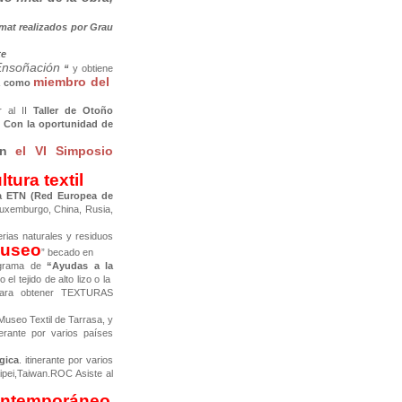
at realizados por Grau
te
Ensoñación
“
y obtiene
miembro del
a como
r al II
Taller de Otoño
. Con la oportunidad de
 en
el VI Simposio
ltura textil
la ETN (Red Europea de
 Luxemburgo, China, Rusia,
erias naturales y residuos
Museo
” becado en
rograma de
“Ayudas a la
el tejido de alto lizo o la
 para obtener TEXTURAS
Museo Textil de Tarrasa, y
nerante por varios países
gica
. itinerante por varios
aipei,Taiwan.ROC Asiste al
ontemporáneo