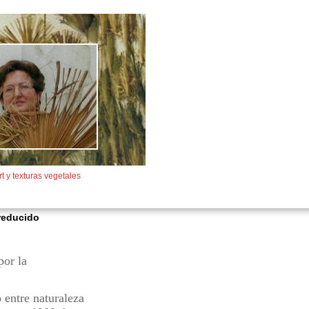
rt y texturas vegetales
 reducido
por la
o entre naturaleza