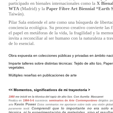
participado en bienales internacionales como la
X Bienal
WTA
(Madrid) y la
Paper Fibre Art Biennial “Earth 
Taiwán).
Pilar Sala entiende el arte como una búsqueda de liberta
conciencia ecológica. Su proceso creativo convierte las f
el papel en metáforas de la vida, la fragilidad y la memo
invita a reconciliar al ser humano con la naturaleza a tra
de lo esencial.
Obra expuesta en colecciones públicas y privadas en ámbito naci
Imparte talleres sobre distintas técnicas: Tejido de alto lizo, Pape
vegetales.
Múltiples reseñas en publicaciones de arte
<< Momentos, significativos de mi trayectoria >
1980
me inicié en la técnica del tapiz de alto lizo
.
Con Aurelia Massanet
Realiza en
1984-5-6
sucesivos
seminarios de
Arte Contemporáneo
dirigidos po
Kevin Power
arte
Estos seminarios me aportaron sobre todo una visión global 
Comprendí que lo importante no era solo 
puramente textil.
técnica, ni la experimentación de materiales, sino el resultad