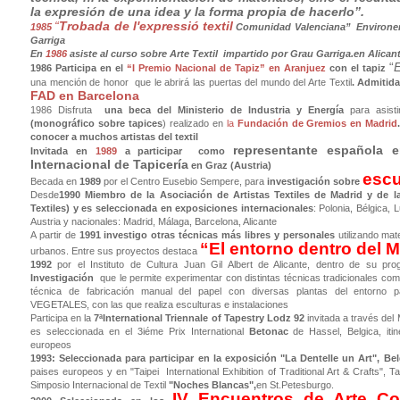
la expresión de una idea y la forma propia de hacerlo”.
“
Trobada de l'expressió textil
1985
Comunidad Valenciana” Environem
Garriga
En
1986
asiste al curso sobre Arte Textil impartido por Grau Garriga.en Alican
“
1986 Participa en el
“I Premio Nacional de Tapiz” en Aranjuez
con el tapiz
una mención de honor que le abrirá las puertas del mundo del Arte Textil
.
Admitid
FAD en Barcelona
1986 Disfruta
una beca del Ministerio de Industria y Energía
para asisti
(monográfico sobre tapices
) realizado en
la
Fundación de Gremios en Madrid
conocer a muchos artistas del textil
representante española
Invitada en
1989
a participar como
Internacional de Tapicería
en Graz (Austria)
escu
Becada en
1989
por el Centro Eusebio Sempere, para
investigación sobre
Desde
1990
Miembro de la Asociación de Artistas Textiles de Madrid y de 
Textiles) y es seleccionada en exposiciones internacionales
: Polonia, Bélgica,
Austria y nacionales: Madrid, Málaga, Barcelona, Alicante
A partir de
1991 investigo otras técnicas más libres y personales
utilizando mat
“El entorno dentro del 
urbanos. Entre sus proyectos destaca
1992
por el Instituto de Cultura Juan Gil Albert de Alicante, dentro de su p
Investigación
que le permite experimentar con distintas técnicas tradicionales como 
técnica de fabricación manual del papel con diversas plantas del entorno
VEGETALES, con las que realiza esculturas e instalaciones
Participa en la
7ªInternational Triennale of Tapestry Lodz 92
invitada a través del 
es seleccionada en el 3iéme Prix International
Betonac
de Hassel, Belgica, iti
europeos
1993: Seleccionada para participar en la exposición "La Dentelle un Art", Bel
paises europeos y en "Taipei International Exhibition of Traditional Art & Crafts", T
Simposio Internacional de Textil
"Noches Blancas",
en St.Petesburgo.
IV Encuentros de Arte C