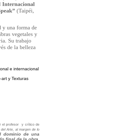
 Internacional
Speak”
(Taipéi,
d y una forma de
ibras vegetales y
ria. Su trabajo
vés de la belleza
onal e internacional
r-art y Texturas
r el profesor y crítico de
del Arte, al margen de lo
el dominio de una
o final de la obra,