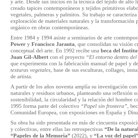
y arte. Desde sus inicios en la técnica del tejido de alto 
creado tapices contemporáneos y tejidos primitivos elabo
vegetales, palmeras y palmitos. Su trabajo se caracteriza
exploración de materiales naturales y la transformación p
orgánico en obras contemporáneas.
Entre 1984 y 1994 asiste a seminarios de arte contempo
Power
y
Francisco Jarauta
, que consolidan su visión cr
conceptual del arte. En 1992 recibe una
beca del Instit
Juan Gil-Albert
con el proyecto
“El entorno dentro de
que experimenta con la fabricación manual de papel y de
texturas vegetales
, base de sus esculturas, collages, insta
de artista.
A partir de los años noventa amplía su investigación con
naturales y residuos urbanos, planteando una reflexión s
sostenibilidad, la circularidad y la relación del hombre c
1995 forma parte del colectivo
“Papel sin frontera”
, be
Comunidad Europea, con exposiciones en España y Din
Su obra ha sido presentada en más de cincuenta exposici
y colectivas, entre ellas las retrospectivas
“De la natural
“Papeles de la Memoria”
(2022), y
“La voz del papel