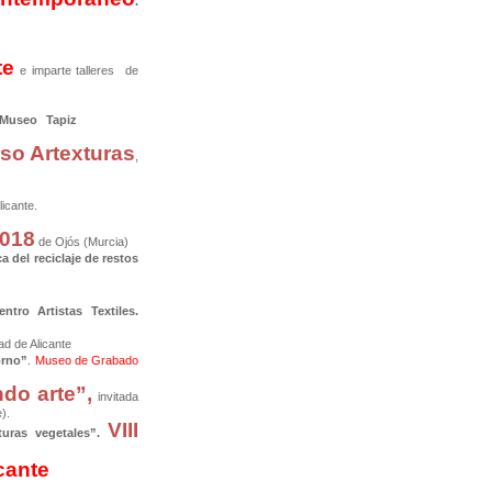
.
te
e imparte talleres de
s en el Museo Tapiz
so Artexturas
,
licante.
2018
de Ojós (Murcia)
a del reciclaje de restos
ntro Artistas Textiles.
d de Alicante
orno”
.
Museo de Grabado
ndo arte”,
invitada
).
VIII
uras vegetales”.
cante