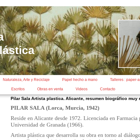
a
lástica
Naturaleza, Arte y Reciclaje
Papel hecho a mano
Talleres : paper-a
Escritos
Obras en venta
Videos
Contacto
Pilar Sala Artista plastica. Alicante, resumen biográfico muy
PILAR SALA (Lorca, Murcia, 1942)
Reside en Alicante desde 1972. Licenciada en Farmacia 
Universidad de Granada (1966).
Artista plástica que desarrolla su obra en torno al diálog