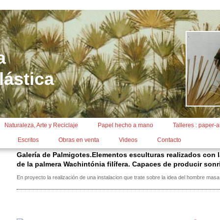
a
lástica
Naturaleza, Arte y Reciclaje
Papel hecho a mano
Talleres : paper-a
Escritos
Obras en venta
Videos
Contacto
Galería de Palmigotes.Elementos esculturas realizados con 
de la palmera Wachintónia filífera. Capaces de producir sonr
En proyecto la realización de una instalacion que trate sobre la idea del hombre masa