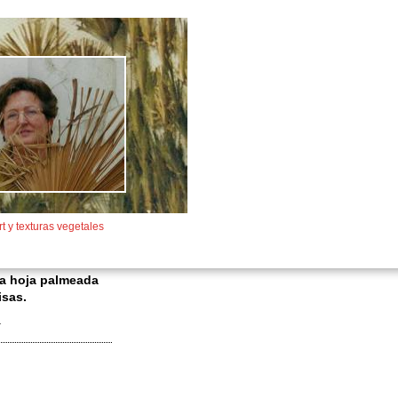
rt y texturas vegetales
la hoja palmeada
isas.
.